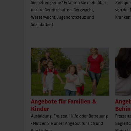
Zeit qua
Sie helfen gerne? Erfahren Sie mehr über
von der 
unsere Bereitschaften, Bergwacht,
Krankent
Wasserwacht, Jugendrotkreuz und
Sozialarbeit.
Angebote für Familien &
Angeb
Kinder
Behi
Ausbildung, Freizeit, Hilfe oder Betreuung
Freizeit
- Nutzen Sie unser Angebot für sich und
Begleitd
Ihre Lieben.
Mensche