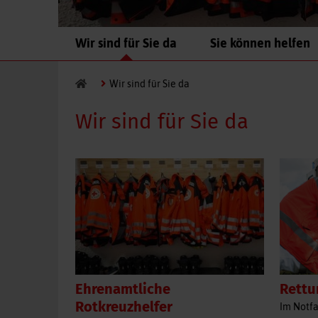
Navigation
Wir sind für Sie da
Sie können helfen
überspringen
Wir sind für Sie da
Wir sind für Sie da
Rettu
Ehrenamtliche
Rotkreuzhelfer
Im Notfa