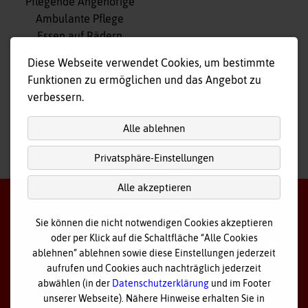
Navigation
Pflegende Angehörige
überspringen
Ambulante Pflege
Essen auf Rädern
Fahr- und Begleitdienst
Diese Webseite verwendet Cookies, um bestimmte
Tagespflege
Funktionen zu ermöglichen und das Angebot zu
Hausnotruf
verbessern.
Alle ablehnen
Privatsphäre-Einstellungen
nach
oben
Alle akzeptieren
Sie können die nicht notwendigen Cookies akzeptieren
oder per Klick auf die Schaltfläche “Alle Cookies
©
2026 Bayerisches Rotes Kreuz - Kreisverband Ostallgäu
ablehnen” ablehnen sowie diese Einstellungen jederzeit
aufrufen und Cookies auch nachträglich jederzeit
Datenschutz
abwählen (in der
Datenschutzerklärung
und im Footer
unserer Webseite). Nähere Hinweise erhalten Sie in
Cookie Einstellungen