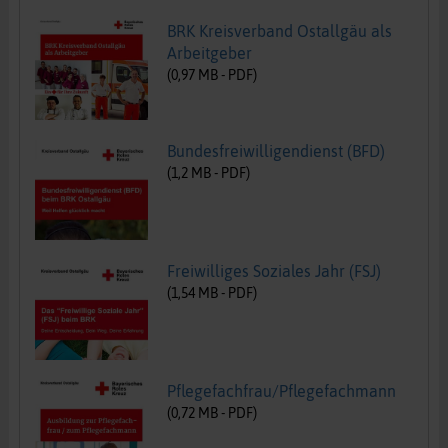
BRK Kreisverband Ostallgäu als
Arbeitgeber
(
0,97
MB -
PDF
)
Bundesfreiwilligendienst (BFD)
(
1,2
MB -
PDF
)
Freiwilliges Soziales Jahr (FSJ)
(
1,54
MB -
PDF
)
Pflegefachfrau/Pflegefachmann
(
0,72
MB -
PDF
)