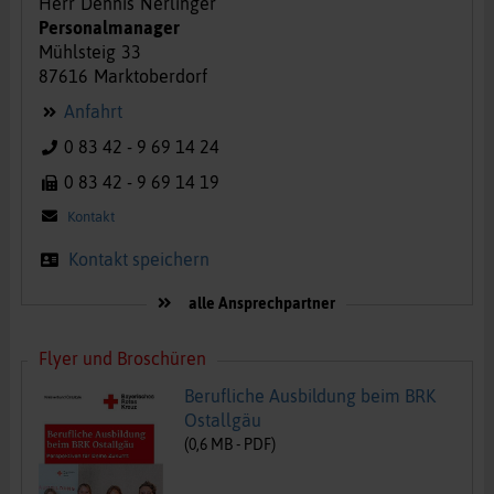
Herr
Dennis
Nerlinger
Personalmanager
Mühlsteig
33
87616
Marktoberdorf
Anfahrt
0 83 42 - 9 69 14 24
0 83 42 - 9 69 14 19
Kontakt
Kontakt speichern
alle Ansprechpartner
Flyer und Broschüren
Berufliche Ausbildung beim BRK
Ostallgäu
(
0,6
MB -
PDF
)