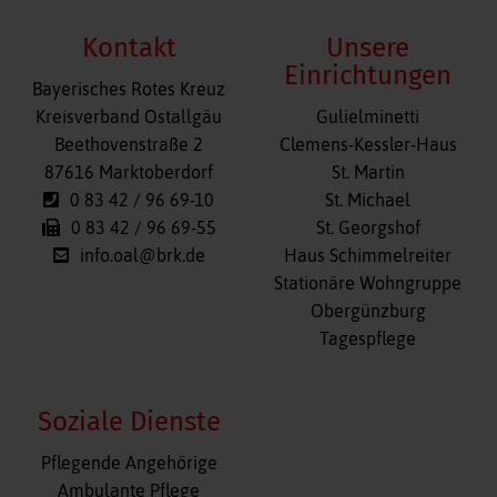
Kontakt
Unsere
Einrichtungen
Bayerisches Rotes Kreuz
Navigation
Kreisverband Ostallgäu
Gulielminetti
überspringen
Beethovenstraße 2
Clemens-Kessler-Haus
87616 Marktoberdorf
St. Martin
0 83 42 / 96 69-10
St. Michael
0 83 42 / 96 69-55
St. Georgshof
info.oal@brk.de
Haus Schimmelreiter
Stationäre Wohngruppe
Obergünzburg
Tagespflege
Soziale Dienste
Navigation
Pflegende Angehörige
überspringen
Ambulante Pflege