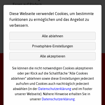
Essen auf Rädern
Fahr- und Begleitdienst
Diese Webseite verwendet Cookies, um bestimmte
Tagespflege
Funktionen zu ermöglichen und das Angebot zu
Hausnotruf
verbessern.
Alle ablehnen
Privatsphäre-Einstellungen
nach
oben
Alle akzeptieren
Sie können die nicht notwendigen Cookies akzeptieren
oder per Klick auf die Schaltfläche “Alle Cookies
©
2026 Bayerisches Rotes Kreuz - Kreisverband Ostallgäu
ablehnen” ablehnen sowie diese Einstellungen jederzeit
aufrufen und Cookies auch nachträglich jederzeit
Datenschutz
abwählen (in der
Datenschutzerklärung
und im Footer
unserer Webseite). Nähere Hinweise erhalten Sie in
Cookie Einstellungen
unserer
Datenschutzerklärung
.
Impressum