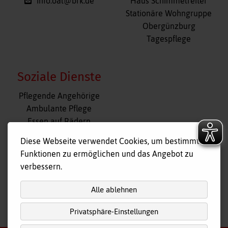
info.oal@brk.de
Haus Schimmelreiter
Stationäre Wohngruppe
Obergünzburg
Tagespflege
Soziale Dienste
Navigation
Pflegende Angehörige
überspringen
Ambulante Pflege
Essen auf Rädern
Fahr- und Begleitdienst
Diese Webseite verwendet Cookies, um bestimmte
Tagespflege
Funktionen zu ermöglichen und das Angebot zu
Hausnotruf
verbessern.
Alle ablehnen
Privatsphäre-Einstellungen
nach
oben