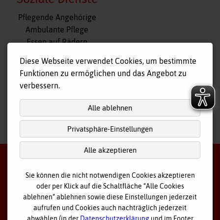
Navigation
Pflegende Angehörige
überspringen
Ambulante Pflege
Essen auf Rädern
Fahr- und Begleitdienst
Diese Webseite verwendet Cookies, um bestimmte
Tagespflege
Funktionen zu ermöglichen und das Angebot zu
Hausnotruf
verbessern.
Alle ablehnen
Privatsphäre-Einstellungen
nach
oben
Alle akzeptieren
Sie können die nicht notwendigen Cookies akzeptieren
oder per Klick auf die Schaltfläche “Alle Cookies
©
2026 Bayerisches Rotes Kreuz - Kreisverband Ostallgäu
ablehnen” ablehnen sowie diese Einstellungen jederzeit
aufrufen und Cookies auch nachträglich jederzeit
Datenschutz
abwählen (in der
Datenschutzerklärung
und im Footer