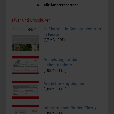
alle Ansprechpartner
Flyer und Broschüren
St. Martin - Ihr Seniorenzentrum
in Füssen
(
0,7
MB -
PDF
)
Anmeldung für die
Heimaufnahme
(
0,08
MB -
PDF
)
Ärztlicher Fragebogen
(
0,08
MB -
PDF
)
Informationen für den Einzug
(
0,08
MB -
PDF
)