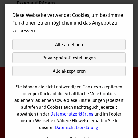
Essen auf Rädern
Fahr- und Begleitdienst
Diese Webseite verwendet Cookies, um bestimmte
Tagespflege
Funktionen zu ermöglichen und das Angebot zu
Hausnotruf
verbessern.
Alle ablehnen
Privatsphäre-Einstellungen
nach
oben
Alle akzeptieren
Sie können die nicht notwendigen Cookies akzeptieren
oder per Klick auf die Schaltfläche “Alle Cookies
©
2026 Bayerisches Rotes Kreuz - Kreisverband Ostallgäu
ablehnen” ablehnen sowie diese Einstellungen jederzeit
aufrufen und Cookies auch nachträglich jederzeit
Datenschutz
abwählen (in der
Datenschutzerklärung
und im Footer
unserer Webseite). Nähere Hinweise erhalten Sie in
Cookie Einstellungen
unserer
Datenschutzerklärung
.
Impressum