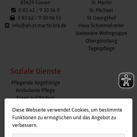
87629 Füssen
St. Martin
0 83 62 / 9 30 06 0
St. Michael
0 83 62 / 9 30 06 55
St. Georgshof
info@ah-st-martin.brk.de
Haus Schimmelreiter
Stationäre Wohngruppe
Obergünzburg
Tagespflege
Soziale Dienste
Navigation
Pflegende Angehörige
überspringen
Ambulante Pflege
Essen auf Rädern
Fahr- und Begleitdienst
Diese Webseite verwendet Cookies, um bestimmte
Tagespflege
Funktionen zu ermöglichen und das Angebot zu
Hausnotruf
verbessern.