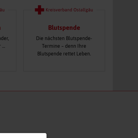
n
Blutspende
nder,
Die nächsten Blutspende-
r …
Termine – denn Ihre
Blutspende rettet Leben.