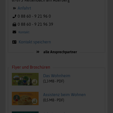
Anfahrt
0 88 60 - 9 21 96 0
0 88 60 - 9 21 96 39
Kontakt
Kontakt speichern
alle Ansprechpartner
Flyer und Broschüren
Das Wohnheim
(
1,3
MB -
PDF
)
Assistenz beim Wohnen
(
0,5
MB -
PDF
)