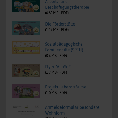
Arbeits- und
Beschäftigungstherapie
(
0,85
MB -
PDF
)
Die Förderstätte
(
1,17
MB -
PDF
)
Sozialpädagogische
Familienhilfe (SPFH)
(
0,6
MB -
PDF
)
Flyer "AchSo!"
(
1,7
MB -
PDF
)
Projekt Lebensträume
(
1,0
MB -
PDF
)
Anmeldeformular besondere
Wohnform