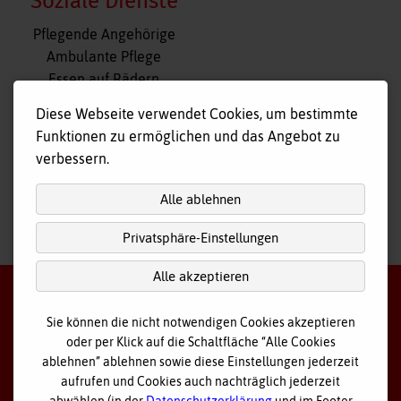
Soziale Dienste
Navigation
Pflegende Angehörige
überspringen
Ambulante Pflege
Essen auf Rädern
Fahr- und Begleitdienst
Diese Webseite verwendet Cookies, um bestimmte
Tagespflege
Funktionen zu ermöglichen und das Angebot zu
Hausnotruf
verbessern.
Alle ablehnen
Privatsphäre-Einstellungen
nach
oben
Alle akzeptieren
Sie können die nicht notwendigen Cookies akzeptieren
oder per Klick auf die Schaltfläche “Alle Cookies
©
2026 Bayerisches Rotes Kreuz - Kreisverband Ostallgäu
ablehnen” ablehnen sowie diese Einstellungen jederzeit
aufrufen und Cookies auch nachträglich jederzeit
Datenschutz