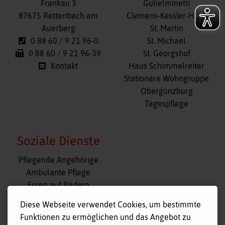
Navigation
Frankau 3
Gulielminetti
überspringen
87675 Rettenbach am
Clemens-Kessler-Haus
Auerberg
St. Martin
0 88 60 / 9 21 96-0
St. Michael
0 88 60 / 9 21 96-39
St. Georgshof
Kontakt
Haus Schimmelreiter
Stationäre Wohngruppe
Obergünzburg
Tagespflege
Soziale Dienste
Navigation
Pflegende Angehörige
überspringen
Ambulante Pflege
Essen auf Rädern
Fahr- und Begleitdienst
Diese Webseite verwendet Cookies, um bestimmte
Tagespflege
Funktionen zu ermöglichen und das Angebot zu
Hausnotruf