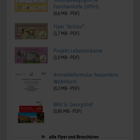
Familienhilfe (SPFH)
(
0,6
MB -
PDF
)
Flyer "AchSo!"
(
1,7
MB -
PDF
)
Projekt Lebensträume
(
1,0
MB -
PDF
)
Anmeldeformular besondere
Wohnform
(
0,2
MB -
PDF
)
BRK St. Georgshof
(
0,85
MB -
PDF
)
alle Flyer und Broschüren