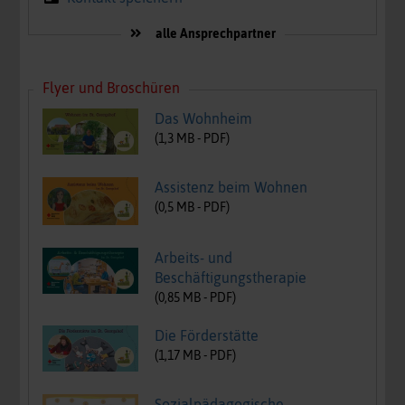
alle Ansprechpartner
Flyer und Broschüren
Das Wohnheim
(
1,3
MB -
PDF
)
Assistenz beim Wohnen
(
0,5
MB -
PDF
)
Arbeits- und
Beschäftigungstherapie
(
0,85
MB -
PDF
)
Die Förderstätte
(
1,17
MB -
PDF
)
Sozialpädagogische