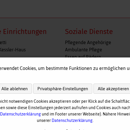
 Einrichtungen
Soziale Dienste
n
Navigation
etti
Pflegende Angehörige
gen
überspringen
Kessler-Haus
Ambulante Pflege
Essen auf Rädern
l
Fahr- und Begleitdienst
erwendet Cookies, um bestimmte Funktionen zu ermöglichen 
shof
Tagespflege
immelreiter
Hausnotruf
re Wohngruppe Obergünzburg
Alle ablehnen
Privatsphäre-Einstellungen
Alle akzeptieren
ege
nicht notwendigen Cookies akzeptieren oder per Klick auf die Schaltfläc
n sowie diese Einstellungen jederzeit aufrufen und Cookies auch nach
nach
oben
Datenschutzerklärung
und im Footer unserer Webseite). Nähere Hinweis
unserer
Datenschutzerklärung
.