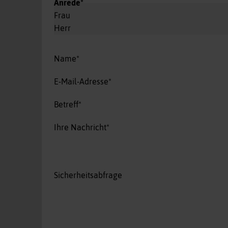
Pflichtfeld
Anrede
*
Frau
Herr
Pflichtfeld
Name
*
Pflichtfeld
E-Mail-Adresse
*
Pflichtfeld
Betreff
*
Pflichtfeld
Ihre Nachricht
*
Sicherheitsabfrage