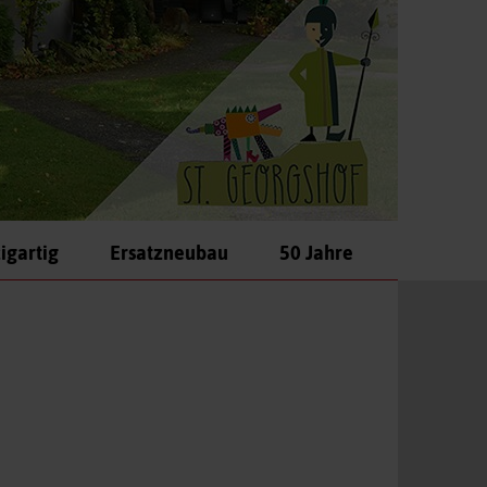
igartig
Ersatzneubau
50 Jahre