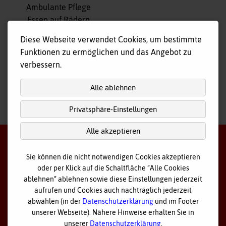
überspringen
Ambulante Pflege
Essen auf Rädern
Fahr- und Begleitdienst
Diese Webseite verwendet Cookies, um bestimmte
Tagespflege
Funktionen zu ermöglichen und das Angebot zu
Hausnotruf
verbessern.
Alle ablehnen
Privatsphäre-Einstellungen
nach
oben
Alle akzeptieren
Sie können die nicht notwendigen Cookies akzeptieren
oder per Klick auf die Schaltfläche “Alle Cookies
©
2026 Bayerisches Rotes Kreuz - Kreisverband Ostallgäu
ablehnen” ablehnen sowie diese Einstellungen jederzeit
aufrufen und Cookies auch nachträglich jederzeit
Datenschutz
abwählen (in der
Datenschutzerklärung
und im Footer
unserer Webseite). Nähere Hinweise erhalten Sie in
Cookie Einstellungen
unserer
Datenschutzerklärung
.