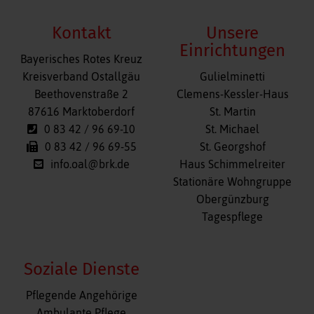
Kontakt
Unsere
Einrichtungen
Bayerisches Rotes Kreuz
Navigation
Kreisverband Ostallgäu
Gulielminetti
überspringen
Beethovenstraße 2
Clemens-Kessler-Haus
87616 Marktoberdorf
St. Martin
0 83 42 / 96 69-10
St. Michael
0 83 42 / 96 69-55
St. Georgshof
info.oal@brk.de
Haus Schimmelreiter
Stationäre Wohngruppe
Obergünzburg
Tagespflege
Soziale Dienste
Navigation
Pflegende Angehörige
überspringen
Ambulante Pflege