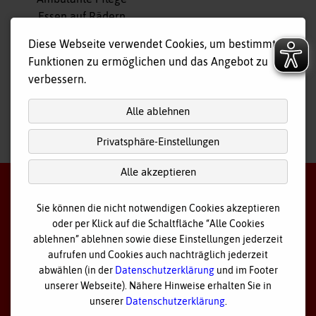
Essen auf Rädern
Fahr- und Begleitdienst
Diese Webseite verwendet Cookies, um bestimmte
Tagespflege
Funktionen zu ermöglichen und das Angebot zu
Hausnotruf
verbessern.
Alle ablehnen
Privatsphäre-Einstellungen
nach
oben
Alle akzeptieren
Sie können die nicht notwendigen Cookies akzeptieren
oder per Klick auf die Schaltfläche “Alle Cookies
©
2026 Bayerisches Rotes Kreuz - Kreisverband Ostallgäu
ablehnen” ablehnen sowie diese Einstellungen jederzeit
aufrufen und Cookies auch nachträglich jederzeit
Datenschutz
abwählen (in der
Datenschutzerklärung
und im Footer
unserer Webseite). Nähere Hinweise erhalten Sie in
Cookie Einstellungen
unserer
Datenschutzerklärung
.
Impressum