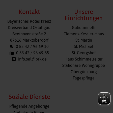
Kontakt
Unsere
Einrichtungen
Bayerisches Rotes Kreuz
Navigation
Kreisverband Ostallgäu
Gulielminetti
überspringen
Beethovenstraße 2
Clemens-Kessler-Haus
87616 Marktoberdorf
St. Martin
0 83 42 / 96 69-10
St. Michael
0 83 42 / 96 69-55
St. Georgshof
info.oal@brk.de
Haus Schimmelreiter
Stationäre Wohngruppe
Obergünzburg
Tagespflege
Soziale Dienste
Navigation
Pflegende Angehörige
überspringen
Ambulante Pflege