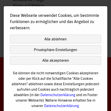
Essen auf Rädern
Fahr- und Begleitdienst
Diese Webseite verwendet Cookies, um bestimmte
Tagespflege
Funktionen zu ermöglichen und das Angebot zu
Hausnotruf
verbessern.
Alle ablehnen
Privatsphäre-Einstellungen
nach
oben
Alle akzeptieren
Sie können die nicht notwendigen Cookies akzeptieren
oder per Klick auf die Schaltfläche “Alle Cookies
©
2026 Bayerisches Rotes Kreuz - Kreisverband Ostallgäu
ablehnen” ablehnen sowie diese Einstellungen jederzeit
aufrufen und Cookies auch nachträglich jederzeit
Datenschutz
abwählen (in der
Datenschutzerklärung
und im Footer
unserer Webseite). Nähere Hinweise erhalten Sie in
Cookie Einstellungen
unserer
Datenschutzerklärung
.