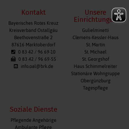
Kontakt
Unsere
Einrichtungen
Bayerisches Rotes Kreuz
Navigation
Kreisverband Ostallgäu
Gulielminetti
überspringen
Beethovenstraße 2
Clemens-Kessler-Haus
87616 Marktoberdorf
St. Martin
0 83 42 / 96 69-10
St. Michael
0 83 42 / 96 69-55
St. Georgshof
info.oal@brk.de
Haus Schimmelreiter
Stationäre Wohngruppe
Obergünzburg
Tagespflege
Soziale Dienste
Navigation
Pflegende Angehörige
überspringen
Ambulante Pflege