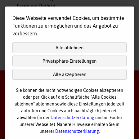
Essen auf Rädern
Fahr- und Begleitdienst
Diese Webseite verwendet Cookies, um bestimmte
Tagespflege
Funktionen zu ermöglichen und das Angebot zu
Hausnotruf
verbessern.
Alle ablehnen
Privatsphäre-Einstellungen
nach
oben
Alle akzeptieren
Sie können die nicht notwendigen Cookies akzeptieren
oder per Klick auf die Schaltfläche “Alle Cookies
©
2026 Bayerisches Rotes Kreuz - Kreisverband Ostallgäu
ablehnen” ablehnen sowie diese Einstellungen jederzeit
aufrufen und Cookies auch nachträglich jederzeit
Datenschutz
abwählen (in der
Datenschutzerklärung
und im Footer
unserer Webseite). Nähere Hinweise erhalten Sie in
Cookie Einstellungen
unserer
Datenschutzerklärung
.
Impressum