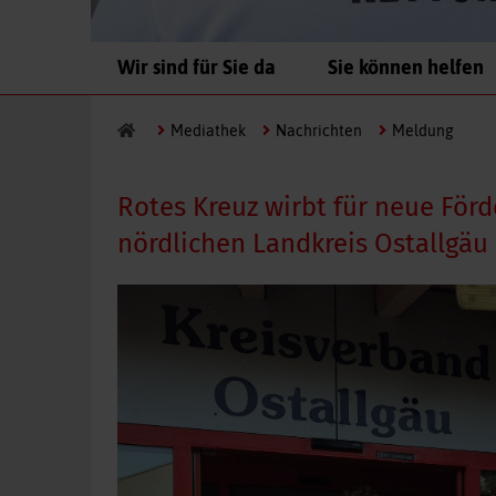
Navigation
Wir sind für Sie da
Sie können helfen
überspringen
Mediathek
Nachrichten
Meldung
Rotes Kreuz wirbt für neue För
nördlichen Landkreis Ostallgäu