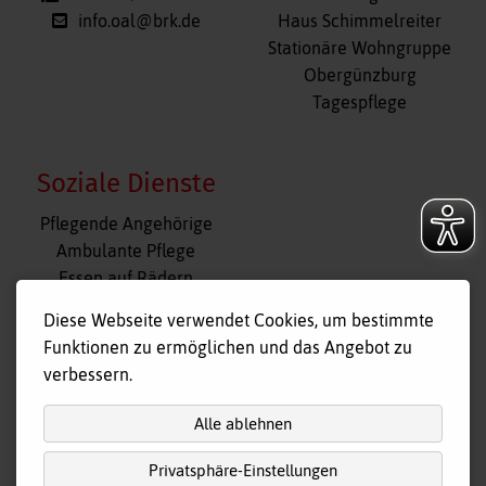
info.oal@brk.de
Haus Schimmelreiter
Stationäre Wohngruppe
Obergünzburg
Tagespflege
Soziale Dienste
Navigation
Pflegende Angehörige
überspringen
Ambulante Pflege
Essen auf Rädern
Fahr- und Begleitdienst
Diese Webseite verwendet Cookies, um bestimmte
Tagespflege
Funktionen zu ermöglichen und das Angebot zu
Hausnotruf
verbessern.
Alle ablehnen
Privatsphäre-Einstellungen