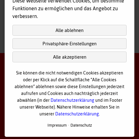
Diese Webseite verwendet Cookies, um bestimmte
Tagespflege
Funktionen zu ermöglichen und das Angebot zu
Hausnotruf
verbessern.
Alle ablehnen
Privatsphäre-Einstellungen
nach
oben
Alle akzeptieren
Sie können die nicht notwendigen Cookies akzeptieren
oder per Klick auf die Schaltfläche “Alle Cookies
©
2026 Bayerisches Rotes Kreuz - Kreisverband Ostallgäu
ablehnen” ablehnen sowie diese Einstellungen jederzeit
aufrufen und Cookies auch nachträglich jederzeit
Datenschutz
abwählen (in der
Datenschutzerklärung
und im Footer
unserer Webseite). Nähere Hinweise erhalten Sie in
Cookie Einstellungen
unserer
Datenschutzerklärung
.
Impressum
Impressum
Datenschutz
Sitemap