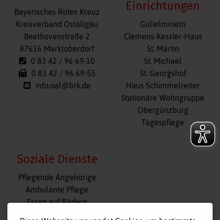
Einrichtungen
Bayerisches Rotes Kreuz
Navigation
Kreisverband Ostallgäu
Gulielminetti
überspringen
Beethovenstraße 2
Clemens-Kessler-Haus
87616 Marktoberdorf
St. Martin
0 83 42 / 96 69-10
St. Michael
0 83 42 / 96 69-55
St. Georgshof
info.oal@brk.de
Haus Schimmelreiter
Stationäre Wohngruppe
Obergünzburg
Tagespflege
Soziale Dienste
Navigation
Pflegende Angehörige
überspringen
Ambulante Pflege
Essen auf Rädern
Fahr- und Begleitdienst