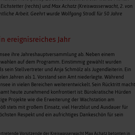
Eichstetter (rechts) und Max Achatz (Kreiswasserwacht, 2. von
tliche Arbeit. Geehrt wurde Wolfgang Strodl für 50 Jahre
n ereignisreiches Jahr
nsee ihre Jahreshauptversammlung ab. Neben einem
euwahlen auf dem Programm. Einstimmig gewählt wurden
s sein Stellvertreter und Anja Schmölz als Jugendleiterin. Ein
len Jahren als 1. Vorstand sein Amt niederlegte. Während
see in vielen Bereichen weiterentwickelt. Sein Rücktritt macht
namt heute zunehmend konfrontiert ist: Bürokratische Hürden
ige Projekte wie die Erweiterung der Wachstation am
 stets mit großem Einsatz, viel Herzblut und Ausdauer für
höchsten Respekt und ein aufrichtiges Dankeschön für sein
vertretende Vorsitzende der Kreiswasserwacht Max Achatz betonten in