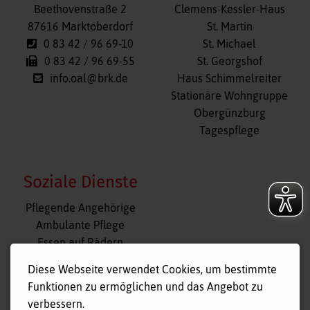
überspringen
Beethovenstraße 2
Clemens-Kessler-Haus
87616 Marktoberdorf
St. Martin
0 83 42 / 96 69-10
St. Michael
0 83 42 / 96 69-55
St. Georgshof
info.oal@brk.de
Haus Schimmelreiter
Stationäre Wohngruppe
Obergünzburg
Tagespflege
Soziale Dienste
Navigation
Pflegende Angehörige
überspringen
Ambulante Pflege
Essen auf Rädern
Fahr- und Begleitdienst
Diese Webseite verwendet Cookies, um bestimmte
Tagespflege
Funktionen zu ermöglichen und das Angebot zu
Hausnotruf
verbessern.