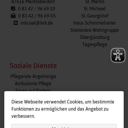
87616 Marktoberdorf
St. Martin
0 83 42 / 96 69-10
St. Michael
0 83 42 / 96 69-55
St. Georgshof
info.oal@brk.de
Haus Schimmelreiter
Stationäre Wohngruppe
Obergünzburg
Tagespflege
Soziale Dienste
Navigation
Pflegende Angehörige
überspringen
Ambulante Pflege
Essen auf Rädern
Fahr- und Begleitdienst
Diese Webseite verwendet Cookies, um bestimmte
Tagespflege
Funktionen zu ermöglichen und das Angebot zu
Hausnotruf
verbessern.