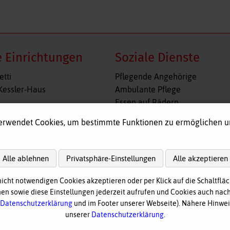
 Einrichtungen
Soziale Dienste
n
Navigation
etti
Pflegende Angehörige
gen
überspringen
Kessler-Haus
Ambulante Pflege
Essen auf Rädern
l
Fahr- und Begleitdienst
erwendet Cookies, um bestimmte Funktionen zu ermöglichen 
shof
Tagespflege
immelreiter
Hausnotruf
re Wohngruppe Obergünzburg
Alle ablehnen
Privatsphäre-Einstellungen
Alle akzeptieren
ege
nicht notwendigen Cookies akzeptieren oder per Klick auf die Schaltfläc
n sowie diese Einstellungen jederzeit aufrufen und Cookies auch nach
nach
oben
Datenschutzerklärung
und im Footer unserer Webseite). Nähere Hinweis
unserer
Datenschutzerklärung
.