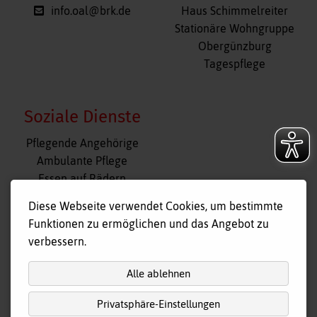
info.oal@brk.de
Haus Schimmelreiter
Stationäre Wohngruppe
Obergünzburg
Tagespflege
Soziale Dienste
Navigation
Pflegende Angehörige
überspringen
Ambulante Pflege
Essen auf Rädern
Fahr- und Begleitdienst
Diese Webseite verwendet Cookies, um bestimmte
Tagespflege
Funktionen zu ermöglichen und das Angebot zu
Hausnotruf
verbessern.
Alle ablehnen
Privatsphäre-Einstellungen
nach
oben