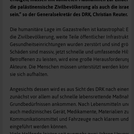
die palästinensische Zivilbevölkerung als auch die israel
sein.” so der Generalsekretär des DRK, Christian Reuter.
Die humanitäre Lage im Gazastreifen ist katastrophal: Es g
die Zivilbevölkerung, weite Teile öffentlicher Infrastrukt
Gesundheitseinrichtungen wurden zerstört und sind größten
Schäden sind massiv, jetzt schnelle und umfassende Hilfe
Betroffenen zu leisten, wird eine große Herausforderung f
Akteure. Die Menschen müssen unterstützt werden können
sie sich aufhalten.
Angesichts dessen wird es aus Sicht des DRK nach einem 
zunächst vor allem auf schnelle lebensrettende Maßnah
Grundbedürfnissen ankommen. Nach Lebensmitteln und Ba
auch medizinisches Gerät, Medikamente, Materialien zur 
Kommunikationsmittel und Fahrzeuge nach klarem und t
eingeführt werden können.
Viele Helfende leisten seit nunmehr zwei Jahren Unvorstell