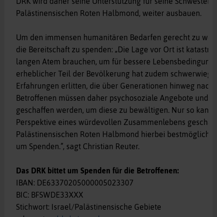
DRK wird daher seine Unterstützung für seine Schwesterge
Palästinensischen Roten Halbmond, weiter ausbauen.
Um den immensen humanitären Bedarfen gerecht zu werde
die Bereitschaft zu spenden: „Die Lage vor Ort ist katastr
langen Atem brauchen, um für bessere Lebensbedingungen
erheblicher Teil der Bevölkerung hat zudem schwerwiege
Erfahrungen erlitten, die über Generationen hinweg nachw
Betroffenen müssen daher psychosoziale Angebote und
geschaffen werden, um diese zu bewältigen. Nur so kann 
Perspektive eines würdevollen Zusammenlebens geschaf
Palästinensischen Roten Halbmond hierbei bestmöglich zu 
um Spenden.”, sagt Christian Reuter.
Das DRK bittet um Spenden für die Betroffenen:
IBAN: DE63370205000005023307
BIC: BFSWDE33XXX
Stichwort: Israel/Palästinensische Gebiete