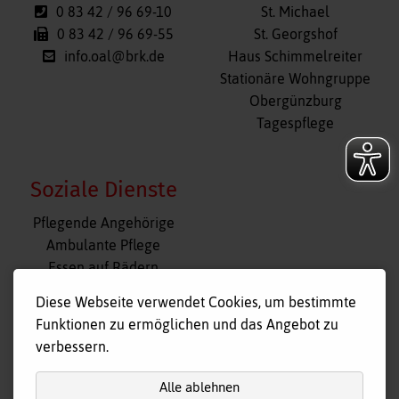
0 83 42 / 96 69-10
St. Michael
0 83 42 / 96 69-55
St. Georgshof
info.oal@brk.de
Haus Schimmelreiter
Stationäre Wohngruppe
Obergünzburg
Tagespflege
Soziale Dienste
Navigation
Pflegende Angehörige
überspringen
Ambulante Pflege
Essen auf Rädern
Fahr- und Begleitdienst
Diese Webseite verwendet Cookies, um bestimmte
Tagespflege
Funktionen zu ermöglichen und das Angebot zu
Hausnotruf
verbessern.
Alle ablehnen