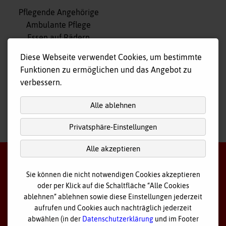
Navigation
Pflegende Angehörige
überspringen
Ambulante Pflege
Essen auf Rädern
Fahr- und Begleitdienst
Diese Webseite verwendet Cookies, um bestimmte
Tagespflege
Funktionen zu ermöglichen und das Angebot zu
Hausnotruf
verbessern.
Alle ablehnen
Privatsphäre-Einstellungen
nach
oben
Alle akzeptieren
Sie können die nicht notwendigen Cookies akzeptieren
oder per Klick auf die Schaltfläche “Alle Cookies
©
2026 Bayerisches Rotes Kreuz - Kreisverband Ostallgäu
ablehnen” ablehnen sowie diese Einstellungen jederzeit
aufrufen und Cookies auch nachträglich jederzeit
Datenschutz
abwählen (in der
Datenschutzerklärung
und im Footer