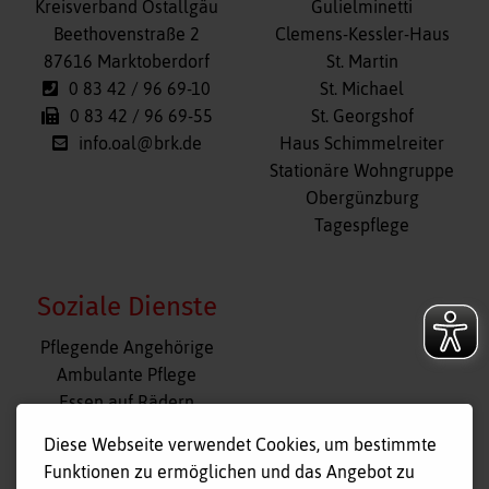
Navigation
Kreisverband Ostallgäu
Gulielminetti
überspringen
Beethovenstraße 2
Clemens-Kessler-Haus
87616 Marktoberdorf
St. Martin
0 83 42 / 96 69-10
St. Michael
0 83 42 / 96 69-55
St. Georgshof
info.oal@brk.de
Haus Schimmelreiter
Stationäre Wohngruppe
Obergünzburg
Tagespflege
Soziale Dienste
Navigation
Pflegende Angehörige
überspringen
Ambulante Pflege
Essen auf Rädern
Fahr- und Begleitdienst
Diese Webseite verwendet Cookies, um bestimmte
Tagespflege
Funktionen zu ermöglichen und das Angebot zu
Hausnotruf