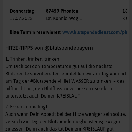
Donnerstag
87459 Pfronten
16:3
17.07.2025
Dr.-Kohnle-Weg 1
Kath
Bitte Termin reservieren:
www.blutspendedienst.com/pfro
HITZE-TIPPS von @blutspendebayern
1. Trinken, trinken, trinken!
Um Dich bei den Temperaturen gut auf die nächste
Blutspende vorzubereiten, empfehlen wir am Tag vor und
am Tag der #Blutspende viiiiiel WASSER zu trinken – das
hilft nicht nur, den Blutfluss zu verbessern, sondern
unterstützt auch Deinen KREISLAUF.
2. Essen - unbedingt
Auch wenn Dein Appetit bei der Hitze weniger sein sollte,
versuch am Tag der Blutspende möglichst ausgewogen
zu essen. Denn auch das tut Deinem KREISLAUF gut.