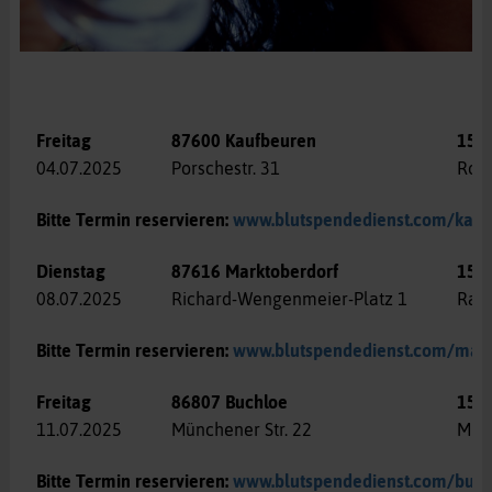
Freitag
87600 Kaufbeuren
15:0
04.07.2025
Porschestr. 31
Rot
Bitte Termin reservieren:
www.blutspendedienst.com/kauf
Dienstag
87616 Marktoberdorf
15:0
08.07.2025
Richard-Wengenmeier-Platz 1
Rath
Bitte Termin reservieren:
www.blutspendedienst.com/mark
Freitag
86807 Buchloe
15:3
11.07.2025
Münchener Str. 22
Mitt
Bitte Termin reservieren:
www.blutspendedienst.com/buch