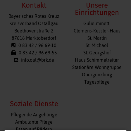
Kontakt
Unsere
Einrichtungen
Bayerisches Rotes Kreuz
Navigation
Kreisverband Ostallgäu
Gulielminetti
überspringen
Beethovenstraße 2
Clemens-Kessler-Haus
87616 Marktoberdorf
St. Martin
0 83 42 / 96 69-10
St. Michael
0 83 42 / 96 69-55
St. Georgshof
info.oal@brk.de
Haus Schimmelreiter
Stationäre Wohngruppe
Obergünzburg
Tagespflege
Soziale Dienste
Navigation
Pflegende Angehörige
überspringen
Ambulante Pflege
Essen auf Rädern