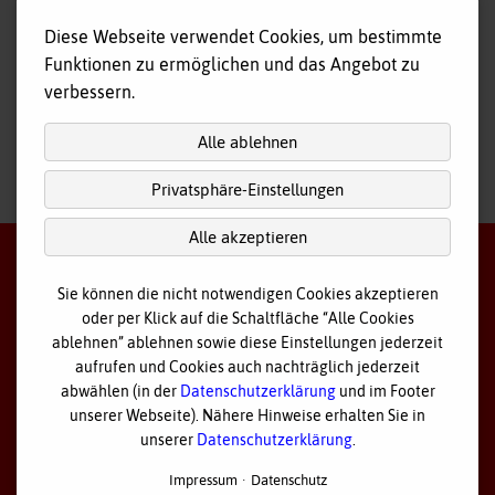
Fahr- und Begleitdienst
Diese Webseite verwendet Cookies, um bestimmte
Tagespflege
Funktionen zu ermöglichen und das Angebot zu
Hausnotruf
verbessern.
Alle ablehnen
Privatsphäre-Einstellungen
nach
oben
Alle akzeptieren
Sie können die nicht notwendigen Cookies akzeptieren
oder per Klick auf die Schaltfläche “Alle Cookies
©
2026 Bayerisches Rotes Kreuz - Kreisverband Ostallgäu
ablehnen” ablehnen sowie diese Einstellungen jederzeit
aufrufen und Cookies auch nachträglich jederzeit
Datenschutz
abwählen (in der
Datenschutzerklärung
und im Footer
unserer Webseite). Nähere Hinweise erhalten Sie in
Cookie Einstellungen
unserer
Datenschutzerklärung
.
Impressum
Impressum
Datenschutz