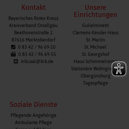
Kontakt
Unsere
Einrichtungen
Bayerisches Rotes Kreuz
Navigation
Kreisverband Ostallgäu
Gulielminetti
überspringen
Beethovenstraße 2
Clemens-Kessler-Haus
87616 Marktoberdorf
St. Martin
0 83 42 / 96 69-10
St. Michael
0 83 42 / 96 69-55
St. Georgshof
info.oal@brk.de
Haus Schimmelreiter
Stationäre Wohngruppe
Obergünzburg
Tagespflege
Soziale Dienste
Navigation
Pflegende Angehörige
überspringen
Ambulante Pflege