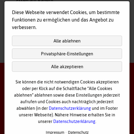
Essen auf Rädern
Fahr- und Begleitdienst
Diese Webseite verwendet Cookies, um bestimmte
Tagespflege
Funktionen zu ermöglichen und das Angebot zu
Hausnotruf
verbessern.
Alle ablehnen
Privatsphäre-Einstellungen
nach
oben
Alle akzeptieren
Sie können die nicht notwendigen Cookies akzeptieren
oder per Klick auf die Schaltfläche “Alle Cookies
©
2026 Bayerisches Rotes Kreuz - Kreisverband Ostallgäu
ablehnen” ablehnen sowie diese Einstellungen jederzeit
aufrufen und Cookies auch nachträglich jederzeit
Datenschutz
abwählen (in der
Datenschutzerklärung
und im Footer
unserer Webseite). Nähere Hinweise erhalten Sie in
Cookie Einstellungen
unserer
Datenschutzerklärung
.
Impressum
Impressum
Datenschutz