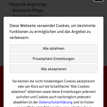
Navigation
Pflegende Angehörige
überspringen
Ambulante Pflege
Essen auf Rädern
Fahr- und Begleitdienst
Diese Webseite verwendet Cookies, um bestimmte
Tagespflege
Funktionen zu ermöglichen und das Angebot zu
Hausnotruf
verbessern.
Alle ablehnen
Privatsphäre-Einstellungen
nach
oben
Alle akzeptieren
Sie können die nicht notwendigen Cookies akzeptieren
oder per Klick auf die Schaltfläche “Alle Cookies
©
2026 Bayerisches Rotes Kreuz - Kreisverband Ostallgäu
ablehnen” ablehnen sowie diese Einstellungen jederzeit
aufrufen und Cookies auch nachträglich jederzeit
Datenschutz
abwählen (in der
Datenschutzerklärung
und im Footer