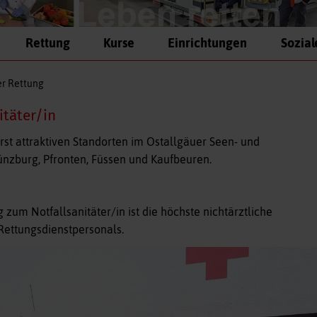
Rettung
Kurse
Einrichtungen
Sozial
er Rettung
itäter/in
st attraktiven Standorten im Ostallgäuer Seen- und
nzburg, Pfronten, Füssen und Kaufbeuren.
g
zum Notfallsanitäter/in ist die höchste nichtärztliche
Rettungsdienstpersonals.