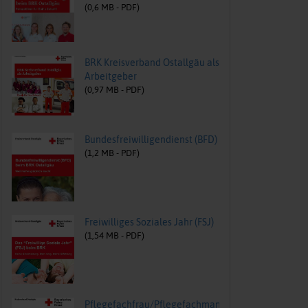
(
0,6
MB -
PDF
)
BRK Kreisverband Ostallgäu als
Arbeitgeber
(
0,97
MB -
PDF
)
Bundesfreiwilligendienst (BFD)
(
1,2
MB -
PDF
)
Freiwilliges Soziales Jahr (FSJ)
(
1,54
MB -
PDF
)
Pflegefachfrau/Pflegefachmann