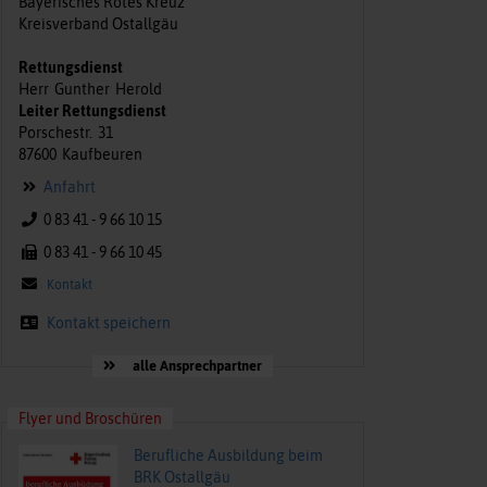
Bayerisches Rotes Kreuz
Kreisverband Ostallgäu
Rettungsdienst
Herr
Gunther
Herold
Leiter Rettungsdienst
Porschestr.
31
87600
Kaufbeuren
Anfahrt
0 83 41 - 9 66 10 15
0 83 41 - 9 66 10 45
Kontakt
Kontakt speichern
alle Ansprechpartner
Flyer und Broschüren
Berufliche Ausbildung beim
BRK Ostallgäu