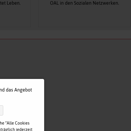
tet Leben.
OAL in den Sozialen Netzwerken.
und das Angebot
he “Alle Cookies
träglich jederzeit