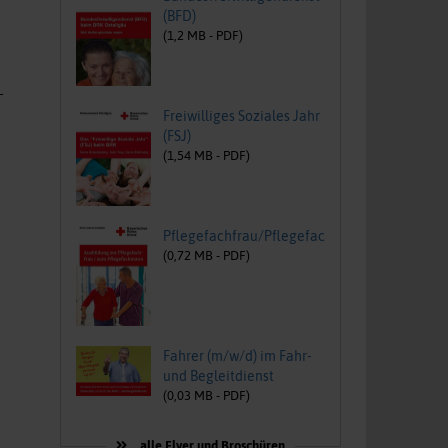
(BFD)
(
1,2
MB -
PDF
)
Freiwilliges Soziales Jahr
(FSJ)
(
1,54
MB -
PDF
)
Pflegefachfrau/Pflegefachmann
(
0,72
MB -
PDF
)
Fahrer (m/w/d) im Fahr-
und Begleitdienst
(
0,03
MB -
PDF
)
alle Flyer und Broschüren