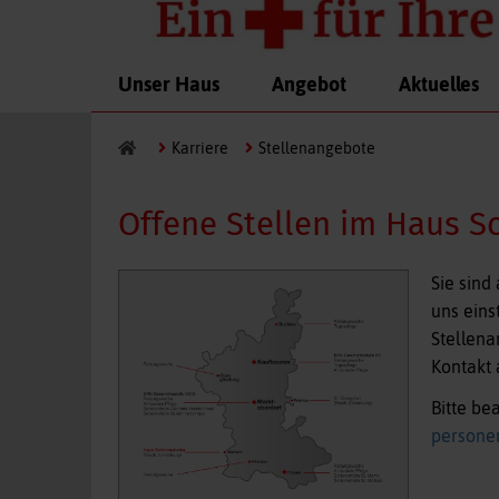
2
3
4
5
6
7
8
9
10
11
Navigation
Unser Haus
Angebot
Aktuelles
überspringen
Karriere
Stellenangebote
Offene Stellen im Haus S
Sie sind
uns eins
Stellena
Kontakt 
Bitte be
persone