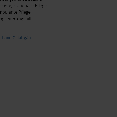
enste, stationäre Pflege,
mbulante Pflege,
ngliederungshilfe
erband Ostallgäu.