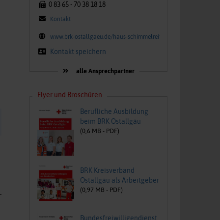
0 83 65 - 70 38 18 18
Kontakt
www.brk-ostallgaeu.de/haus-schimmelreiter
Kontakt speichern
alle Ansprechpartner
Flyer und Broschüren
Berufliche Ausbildung
beim BRK Ostallgäu
(
0,6
MB -
PDF
)
BRK Kreisverband
Ostallgäu als Arbeitgeber
(
0,97
MB -
PDF
)
Bundesfreiwilligendienst