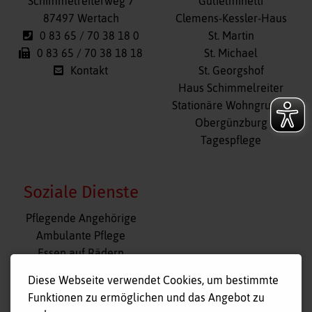
Schimmelreiterweg 7
Gulielminetti
überspringen
87497 Wertach
Clemens-Kessler-Haus
0 83 65 / 70 38 18 0
St. Martin
0 83 65 / 70 38 18 18
St. Michael
Kontakt
St. Georgshof
Haus Schimmelreiter
Stationäre Wohngruppe
Obergünzburg
Tagespflege
Soziale Dienste
Navigation
Pflegende Angehörige
überspringen
Ambulante Pflege
Essen auf Rädern
Fahr- und Begleitdienst
Diese Webseite verwendet Cookies, um bestimmte
Tagespflege
Funktionen zu ermöglichen und das Angebot zu
Hausnotruf