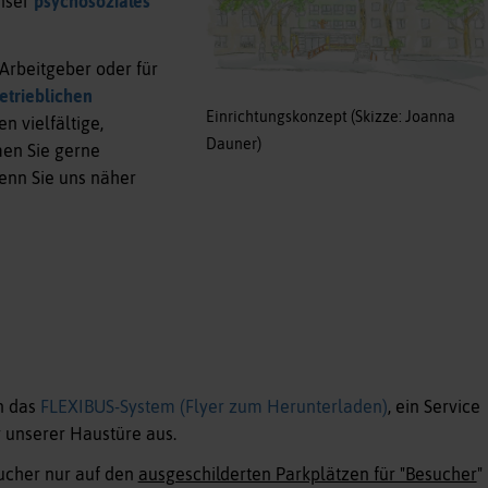
nser
psychosoziales
r Arbeitgeber oder für
etrieblichen
Einrichtungskonzept (Skizze: Joanna
n vielfältige,
Dauner)
men Sie gerne
wenn Sie uns näher
n das
FLEXIBUS-System (Flyer zum Herunterladen)
, ein Service
r unserer Haustüre aus.
ucher nur auf den
ausgeschilderten Parkplätzen für "Besucher
"