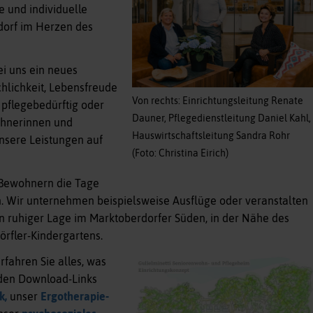
e und individuelle
dorf im Herzen des
ei uns ein neues
hlichkeit, Lebensfreude
Von rechts: Einrichtungsleitung Renate
pflegebedürftig oder
Dauner, Pflegedienstleitung Daniel Kahl,
wohnerinnen und
Hauswirtschaftsleitung Sandra Rohr
nsere Leistungen auf
(Foto: Christina Eirich)
 Bewohnern die Tage
. Wir unternehmen beispielsweise Ausflüge oder veranstalten
in ruhiger Lage im Marktoberdorfer Süden, in der Nähe des
rfler-Kindergartens.
rfahren Sie alles, was
nden Download-Links
k,
unser
Ergotherapie-