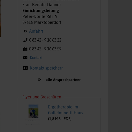
Frau
Renate
Dauner
Einrichtungsleitung
Peter-Dörfler-Str.
9
87616
Marktoberdorf
Anfahrt
0 83 42 - 9 16 63 22
0 83 42 - 9 16 63 59
Kontakt
Kontakt speichern
alle Ansprechpartner
Flyer und Broschüren
Ergotherapie im
Gulielminetti-Haus
(
1,8
MB -
PDF
)