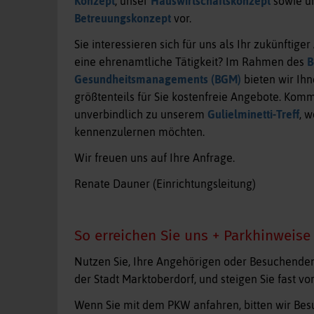
Konzept
, unser
Hauswirtschaftskonzept
sowie u
Betreuungskonzept
vor.
Sie interessieren sich für uns als Ihr zukünftige
eine ehrenamtliche Tätigkeit? Im Rahmen des
B
Gesundheitsmanagements (BGM)
bieten wir Ihne
größtenteils für Sie kostenfreie Angebote. Kom
unverbindlich zu unserem
Gulielminetti-Treff
, 
kennenzulernen möchten.
Wir freuen uns auf Ihre Anfrage.
Renate Dauner (Einrichtungsleitung)
So erreichen Sie uns + Parkhinweise
Nutzen Sie, Ihre Angehörigen oder Besuchende
der Stadt Marktoberdorf, und steigen Sie fast vo
Wenn Sie mit dem PKW anfahren, bitten wir Bes