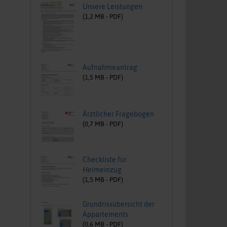
Unsere Leistungen
(
1,2
MB -
PDF
)
Aufnahmeantrag
(
1,5
MB -
PDF
)
Ärztlicher Fragebogen
(
0,7
MB -
PDF
)
Checkliste für
Heimeinzug
(
1,5
MB -
PDF
)
Grundrissübersicht der
Appartements
(
0,6
MB -
PDF
)