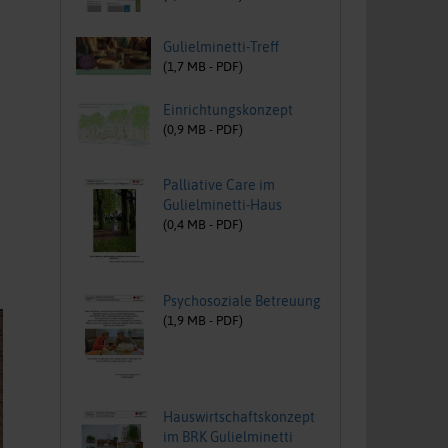
Gulielminetti-Treff
(
1,7
MB -
PDF
)
Einrichtungskonzept
(
0,9
MB -
PDF
)
Palliative Care im
Gulielminetti-Haus
(
0,4
MB -
PDF
)
Psychosoziale Betreuung
(
1,9
MB -
PDF
)
Hauswirtschaftskonzept
im BRK Gulielminetti