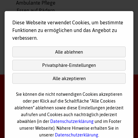
überspringen
Ambulante Pflege
Essen auf Rädern
Fahr- und Begleitdienst
Diese Webseite verwendet Cookies, um bestimmte
Tagespflege
Funktionen zu ermöglichen und das Angebot zu
Hausnotruf
verbessern.
Alle ablehnen
Privatsphäre-Einstellungen
nach
oben
Alle akzeptieren
Sie können die nicht notwendigen Cookies akzeptieren
oder per Klick auf die Schaltfläche “Alle Cookies
©
2026 Bayerisches Rotes Kreuz - Kreisverband Ostallgäu
ablehnen” ablehnen sowie diese Einstellungen jederzeit
aufrufen und Cookies auch nachträglich jederzeit
Datenschutz
abwählen (in der
Datenschutzerklärung
und im Footer
unserer Webseite). Nähere Hinweise erhalten Sie in
Cookie Einstellungen
unserer
Datenschutzerklärung
.