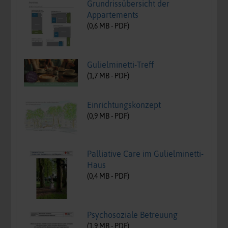
Grundrissübersicht der
Appartements
(
0,6
MB -
PDF
)
Gulielminetti-Treff
(
1,7
MB -
PDF
)
Einrichtungskonzept
(
0,9
MB -
PDF
)
Palliative Care im Gulielminetti-
Haus
(
0,4
MB -
PDF
)
Psychosoziale Betreuung
(
1,9
MB -
PDF
)