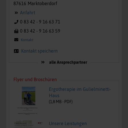
87616
Marktoberdorf
Anfahrt
0 83 42 - 9 16 63 71
0 83 42 - 9 16 63 59
Kontakt
Kontakt speichern
alle Ansprechpartner
Flyer und Broschüren
Ergotherapie im Gulielminetti-
Haus
(
1,8
MB -
PDF
)
Unsere Leistungen