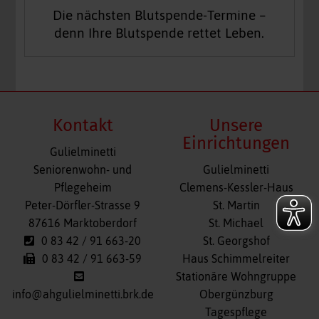
Die nächsten Blutspende-Termine –
denn Ihre Blutspende rettet Leben.
Kontakt
Unsere
Einrichtungen
Gulielminetti
Navigation
Seniorenwohn- und
Gulielminetti
überspringen
Pflegeheim
Clemens-Kessler-Haus
Peter-Dörfler-Strasse 9
St. Martin
87616 Marktoberdorf
St. Michael
0 83 42 / 91 663-20
St. Georgshof
0 83 42 / 91 663-59
Haus Schimmelreiter
Stationäre Wohngruppe
info@ahgulielminetti.brk.de
Obergünzburg
Tagespflege