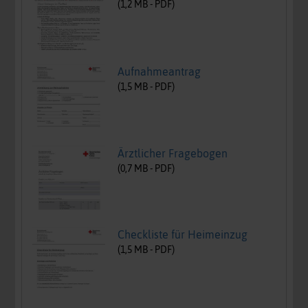
(
1,2
MB -
PDF
)
Aufnahmeantrag
(
1,5
MB -
PDF
)
Ärztlicher Fragebogen
(
0,7
MB -
PDF
)
Checkliste für Heimeinzug
(
1,5
MB -
PDF
)