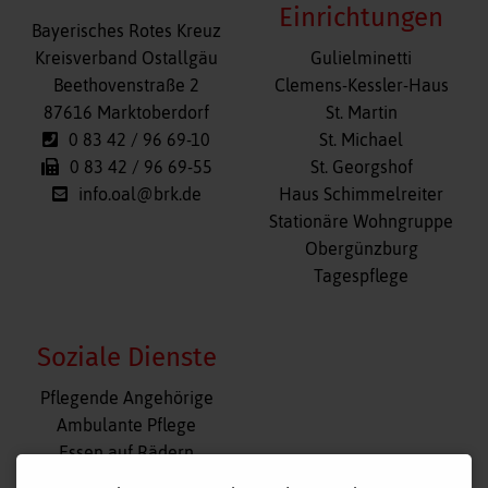
Einrichtungen
Bayerisches Rotes Kreuz
Navigation
Kreisverband Ostallgäu
Gulielminetti
überspringen
Beethovenstraße 2
Clemens-Kessler-Haus
87616 Marktoberdorf
St. Martin
0 83 42 / 96 69-10
St. Michael
0 83 42 / 96 69-55
St. Georgshof
info.oal@brk.de
Haus Schimmelreiter
Stationäre Wohngruppe
Obergünzburg
Tagespflege
Soziale Dienste
Navigation
Pflegende Angehörige
überspringen
Ambulante Pflege
Essen auf Rädern
Fahr- und Begleitdienst