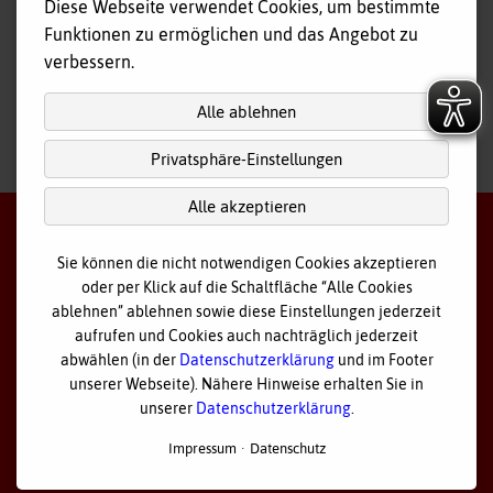
Diese Webseite verwendet Cookies, um bestimmte
Tagespflege
Funktionen zu ermöglichen und das Angebot zu
Hausnotruf
verbessern.
Alle ablehnen
Privatsphäre-Einstellungen
nach
oben
Alle akzeptieren
Sie können die nicht notwendigen Cookies akzeptieren
oder per Klick auf die Schaltfläche “Alle Cookies
©
2026 Bayerisches Rotes Kreuz - Kreisverband Ostallgäu
ablehnen” ablehnen sowie diese Einstellungen jederzeit
aufrufen und Cookies auch nachträglich jederzeit
Datenschutz
abwählen (in der
Datenschutzerklärung
und im Footer
unserer Webseite). Nähere Hinweise erhalten Sie in
Cookie Einstellungen
unserer
Datenschutzerklärung
.
Impressum
Impressum
Datenschutz
Sitemap