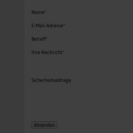
Pflichtfeld
Name
*
Pflichtfeld
E-Mail-Adresse
*
Pflichtfeld
Betreff
*
Pflichtfeld
Ihre Nachricht
*
Sicherheitsabfrage
Absenden