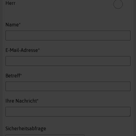
Herr
Pflichtfeld
Name
*
Pflichtfeld
E-Mail-Adresse
*
Pflichtfeld
Betreff
*
Pflichtfeld
Ihre Nachricht
*
Sicherheitsabfrage